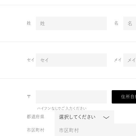
姓
名
セイ
メイ
〒
住所自
ハイフンなしでご入力ください
都道府県
市区町村