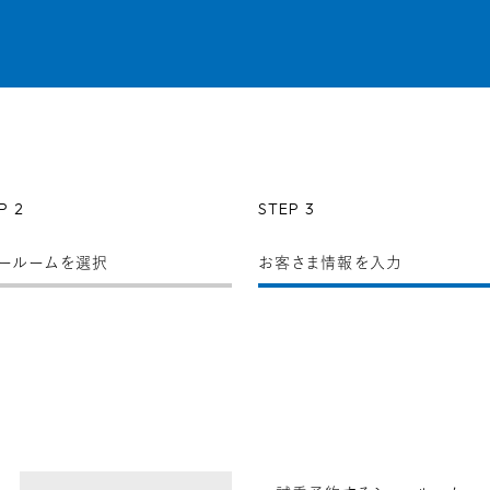
P 2
STEP 3
ールーム
を選択
お客さま情報
を入力