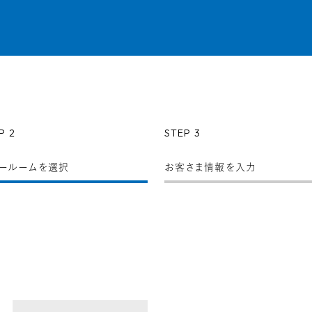
P 2
STEP 3
ールーム
を選択
お客さま情報
を入力