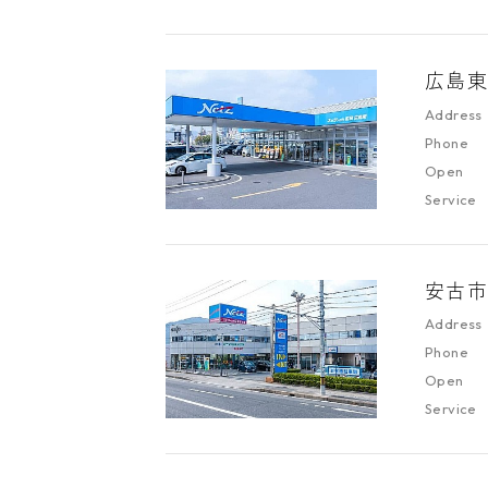
広島
Address
Phone
Open
Service
安古
Address
Phone
Open
Service