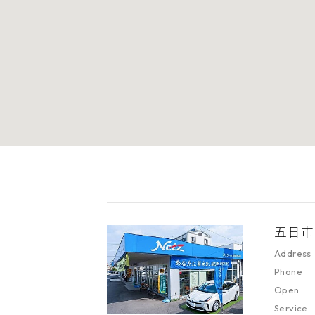
五日市
Address
Phone
Open
Service