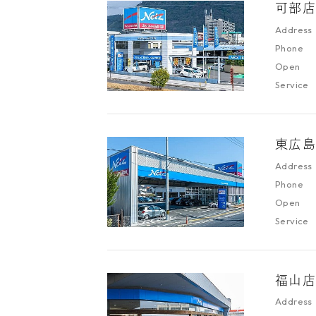
可部
Address
Phone
Open
Service
東広
Address
Phone
Open
Service
福山
Address